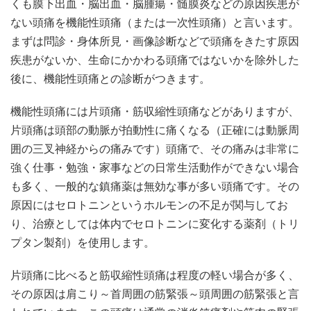
くも膜下出血・脳出血・脳腫瘍・髄膜炎などの原因疾患が
ない頭痛を機能性頭痛（または一次性頭痛）と言います。
まずは問診・身体所見・画像診断などで頭痛をきたす原因
疾患がないか、生命にかかわる頭痛ではないかを除外した
後に、機能性頭痛との診断がつきます。
機能性頭痛には片頭痛・筋収縮性頭痛などがありますが、
片頭痛は頭部の動脈が拍動性に痛くなる（正確には動脈周
囲の三叉神経からの痛みです）頭痛で、その痛みは非常に
強く仕事・勉強・家事などの日常生活動作ができない場合
も多く、一般的な鎮痛薬は無効な事が多い頭痛です。その
原因にはセロトニンというホルモンの不足が関与してお
り、治療としては体内でセロトニンに変化する薬剤（トリ
プタン製剤）を使用します。
片頭痛に比べると筋収縮性頭痛は程度の軽い場合が多く、
その原因は肩こり～首周囲の筋緊張～頭周囲の筋緊張と言