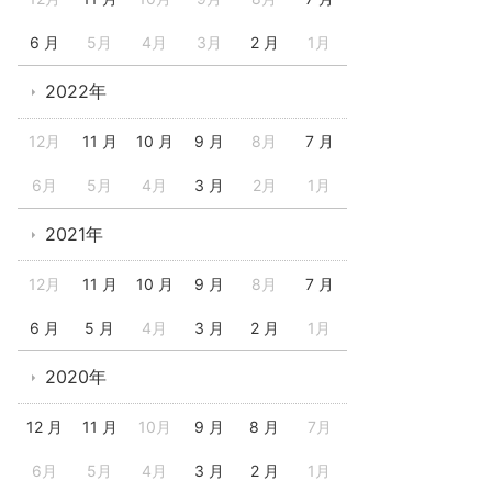
6 月
5月
4月
3月
2 月
1月
2022年
12月
11 月
10 月
9 月
8月
7 月
6月
5月
4月
3 月
2月
1月
2021年
12月
11 月
10 月
9 月
8月
7 月
6 月
5 月
4月
3 月
2 月
1月
2020年
12 月
11 月
10月
9 月
8 月
7月
6月
5月
4月
3 月
2 月
1月