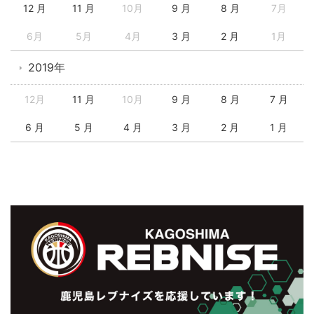
12 月
11 月
10月
9 月
8 月
7月
6月
5月
4月
3 月
2 月
1月
2019年
12月
11 月
10月
9 月
8 月
7 月
6 月
5 月
4 月
3 月
2 月
1 月