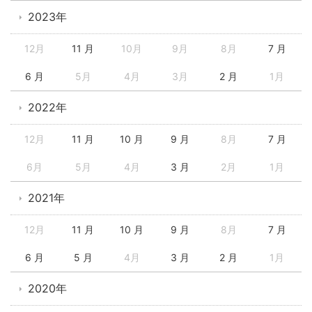
2023年
12月
11 月
10月
9月
8月
7 月
6 月
5月
4月
3月
2 月
1月
2022年
12月
11 月
10 月
9 月
8月
7 月
6月
5月
4月
3 月
2月
1月
2021年
12月
11 月
10 月
9 月
8月
7 月
6 月
5 月
4月
3 月
2 月
1月
2020年