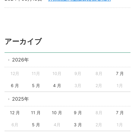
アーカイブ
2026年
12月
11月
10月
9月
8月
7 月
6 月
5 月
4 月
3月
2月
1月
2025年
12 月
11 月
10 月
9 月
8月
7 月
6月
5 月
4月
3 月
2月
1月