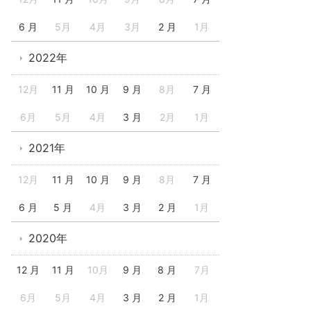
6 月
5月
4月
3月
2 月
1月
2022年
12月
11 月
10 月
9 月
8月
7 月
6月
5月
4月
3 月
2月
1月
2021年
12月
11 月
10 月
9 月
8月
7 月
6 月
5 月
4月
3 月
2 月
1月
2020年
12 月
11 月
10月
9 月
8 月
7月
6月
5月
4月
3 月
2 月
1月