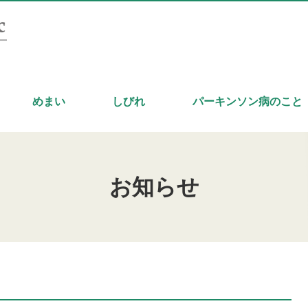
めまい
しびれ
パーキンソン病のこと
お知らせ