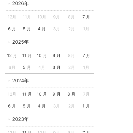
2026年
12月
11月
10月
9月
8月
7 月
6 月
5 月
4 月
3月
2月
1月
2025年
12 月
11 月
10 月
9 月
8月
7 月
6月
5 月
4月
3 月
2月
1月
2024年
12月
11 月
10 月
9 月
8 月
7月
6 月
5 月
4 月
3月
2月
1 月
2023年
12月
11 月
10月
9月
8月
7 月