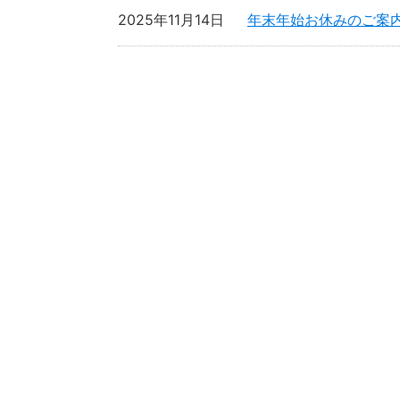
2025年11月14日
年末年始お休みのご案