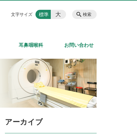
大
標準
文字サイズ
検索
耳鼻咽喉科
お問い合わせ
アーカイブ