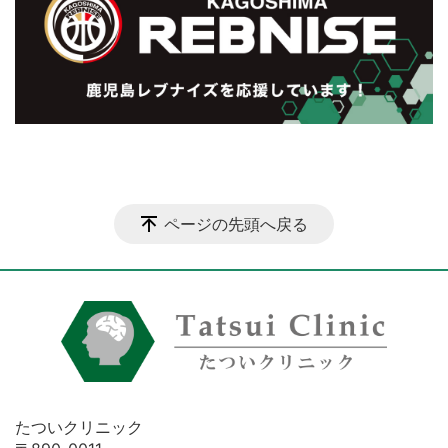
ページの先頭へ戻る
たついクリニック