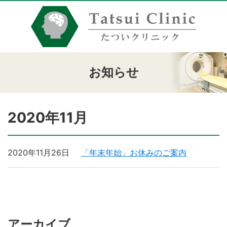
お知らせ
2020年11月
2020年11月26日
「年末年始」お休みのご案内
アーカイブ