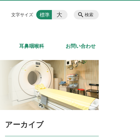
大
標準
文字サイズ
検索
耳鼻咽喉科
お問い合わせ
アーカイブ