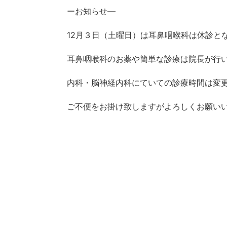
ーお知らせ―
12月３日（土曜日）は耳鼻咽喉科は休診と
耳鼻咽喉科のお薬や簡単な診療は院長が行
内科・脳神経内科にていての診療時間は変
ご不便をお掛け致しますがよろしくお願い