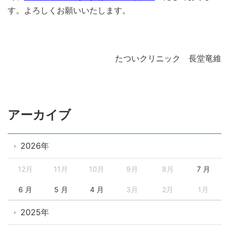
す。
よろしくお願いいたします。
たついクリニック 長堂竜維
アーカイブ
2026年
12月
11月
10月
9月
8月
7 月
6 月
5 月
4 月
3月
2月
1月
2025年