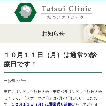
お知らせ
１０月１１日（月）は通常の診
療日です！
ーお知らせ―
東京オリンピック競技大会・東京パラリンピック競技大会
によって、「スポーツの日」は7月23日になりましたの
で、
１０月１１日（月）は通常通り診療
いたしておりま