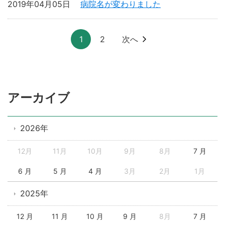
2019年04月05日
病院名が変わりました
1
2
次へ
アーカイブ
2026年
12月
11月
10月
9月
8月
7 月
6 月
5 月
4 月
3月
2月
1月
2025年
12 月
11 月
10 月
9 月
8月
7 月