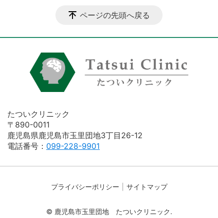
ページの先頭へ戻る
たついクリニック
〒890-0011
鹿児島県鹿児島市玉里団地3丁目26-12
電話番号：
099-228-9901
プライバシーポリシー
サイトマップ
© 鹿児島市玉里団地 たついクリニック.