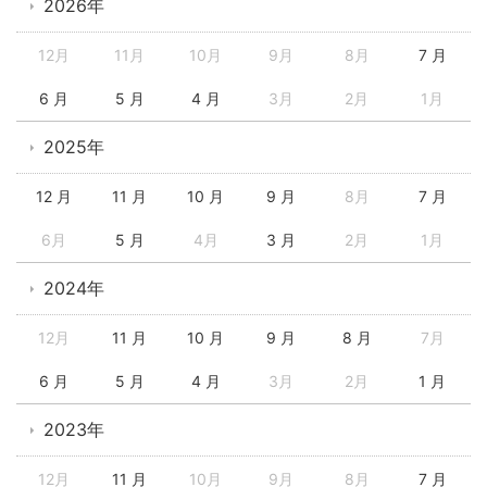
2026年
12月
11月
10月
9月
8月
7 月
6 月
5 月
4 月
3月
2月
1月
2025年
12 月
11 月
10 月
9 月
8月
7 月
6月
5 月
4月
3 月
2月
1月
2024年
12月
11 月
10 月
9 月
8 月
7月
6 月
5 月
4 月
3月
2月
1 月
2023年
12月
11 月
10月
9月
8月
7 月