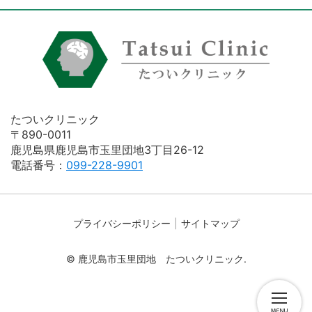
たついクリニック
〒890-0011
鹿児島県鹿児島市玉里団地3丁目26-12
電話番号：
099-228-9901
プライバシーポリシー
サイトマップ
© 鹿児島市玉里団地 たついクリニック.